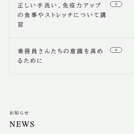
水を導入しました。
正しい手洗い、免疫力アップ
しています。
除菌作業は出庫時だけでなく、営業の合間にも時
の食事やストレッチについて講
間を作って行うようにしています。
習
定例会では衛生管理者による手洗いや、免疫力を
乗務員さんたちの意識を高め
高める食事などの講習を行いました。
普段なかなか丁寧な手洗いを実行していないかた
るために
も、自分の身を守るために正しい手洗い方法を身
につけましょう。
乗務員さんたちにコロナウィルス感染症予防の意
また、出庫時点呼では免疫力アップのストレッチな
識を高めていただくため、点呼場の大型モニターに
どを取り入れています。
は常にコロナウィルス感染症予防のパワポが流れ
ています。
お知らせ
NEWS