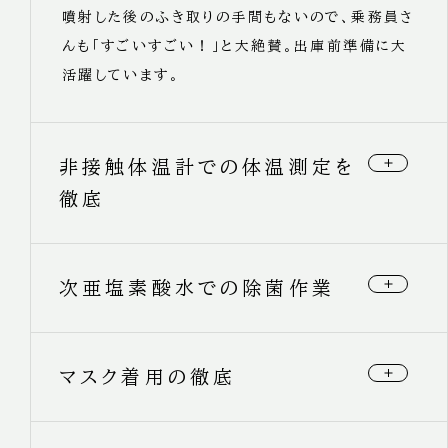
噴射した後のふき取りの手間もないので、乗務員さ
んも「すごいすごい！」と大絶賛。出庫前準備に大
活躍しています。
非接触体温計での体温測定を
徹底
出庫点呼時にはアルコール検知と同時に非接触体
次亜塩素酸水での除菌作業
温計での体温測定を実施しています。
お客様が触れそうな箇所は特に念入りに除菌して
マスク着用の徹底
います。
アルコールアレルギーのかたがご乗車されることも
考慮して、除菌薬はアルコールではなく次亜塩素酸
毎月の定例会（明け番会）でも皆さんマスクを着用