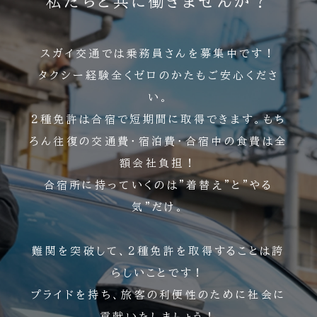
私たちと共に働きませんか？
スガイ交通では乗務員さんを募集中です！
タクシー経験全くゼロのかたもご安心くださ
い。
2種免許は合宿で短期間に取得できます。もち
ろん往復の交通費・宿泊費・合宿中の食費は全
額会社負担！
合宿所に持っていくのは”着替え”と”やる
気”だけ。
難関を突破して、2種免許を取得することは誇
らしいことです！
プライドを持ち、旅客の利便性のために社会に
貢献いたしましょう！