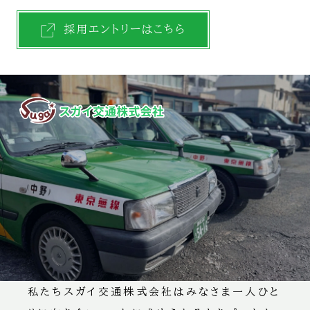
採用エントリーはこちら
私たちスガイ交通株式会社はみ
CONCEPT
ご利用ありがとうございます。
スガイ交通です！
昭和35年より営業開始。現在はタクシー38台
を保有、東京無線グループに加盟、特に健康管
理に努め、THP職場環境づくりに重点を於き
指導教育をしております。
私たちスガイ交通株式会社はみなさま一人ひと